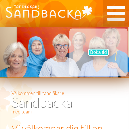
Boka tid
Välkommen till tandläkare
Sandbacka
med team
Vi välkomnar dig till en